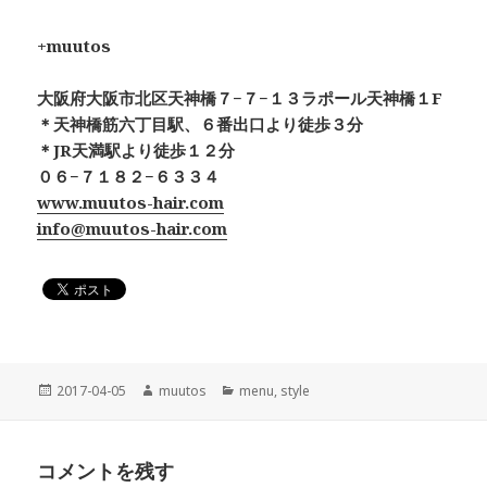
+muutos
大阪府大阪市北区天神橋７−７−１３ラポール天神橋１F
＊天神橋筋六丁目駅、６番出口より徒歩３分
＊JR天満駅より徒歩１２分
０６−７１８２−６３３４
www.muutos-hair.com
info@muutos-hair.com
投
作
カ
2017-04-05
muutos
menu
,
style
稿
成
テ
日:
者
ゴ
リ
コメントを残す
ー