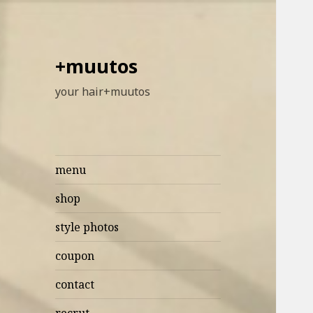
+muutos
your hair+muutos
menu
shop
style photos
coupon
contact