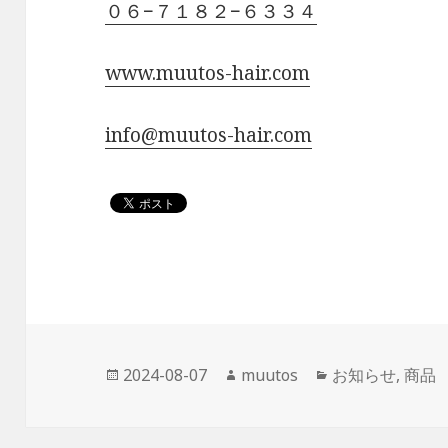
０６−７１８２−６３３４
www.muutos-hair.com
info@muutos-hair.com
投
作
カ
2024-08-07
muutos
お知らせ
,
商品
稿
成
テ
日:
者
ゴ
リ