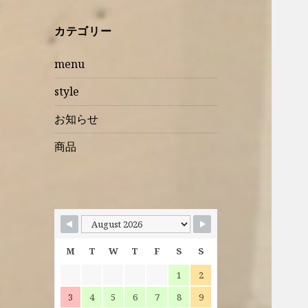
カテゴリー
menu
style
お知らせ
商品
M
T
W
T
F
S
S
1
2
3
4
5
6
7
8
9