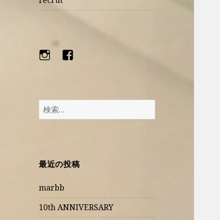
recrut
instagram
facebook
検
索:
最近の投稿
marbb
10th ANNIVERSARY