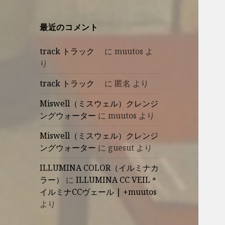
最近のコメント
track トラック
に
muutos
よ
り
track トラック
に
匿名
より
Miswell（ミスウェル）クレンジ
ングウォーター
に
muutos
より
Miswell（ミスウェル）クレンジ
ングウォーター
に
guesut
より
ILLUMINA COLOR（イルミナカ
ラー）
に
ILLUMINA CC VEIL＊
イルミナCCヴェール | +muutos
より