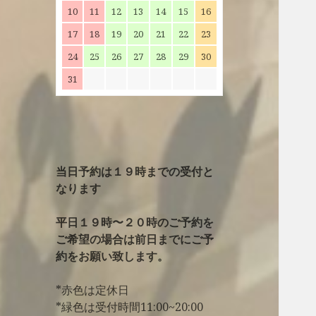
10
11
12
13
14
15
16
17
18
19
20
21
22
23
24
25
26
27
28
29
30
31
当日予約は１９時までの受付と
なります
平日１９時〜２０時のご予約を
ご希望の場合は前日までにご予
約をお願い致します。
*赤色は定休日
*緑色は受付時間11:00~20:00