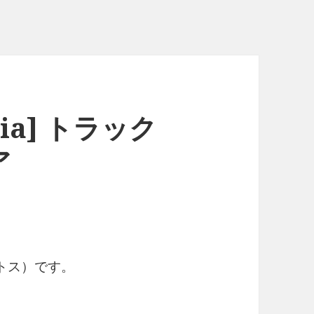
nolia] トラック
ア
ートス）です。