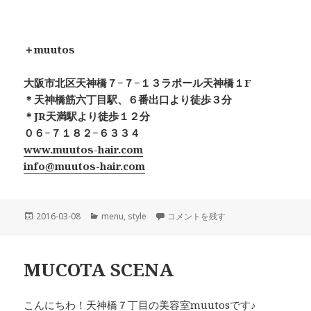
＋muutos
大阪市北区天神橋７−７−１３ラポール天神橋１F
＊天神橋筋六丁目駅、６番出口より徒歩３分
＊JR天満駅より徒歩１２分
０６−７１８２−６３３４
www.muutos-hair.com
info@muutos-hair.com
投
カ
アッシュライム＋インナーカラー に
2016-03-08
menu
,
style
コメントを残す
稿
テ
日:
ゴ
リ
MUCOTA SCENA
ー
こんにちわ！天神橋７丁目の美容室muutosです♪