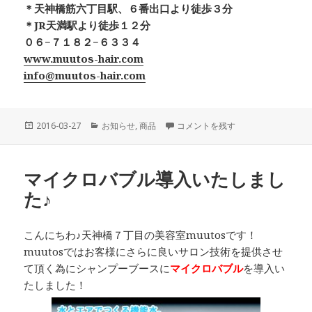
＊天神橋筋六丁目駅、６番出口より徒歩３分
＊JR天満駅より徒歩１２分
０６−７１８２−６３３４
www.muutos-hair.com
info@muutos-hair.com
投
カ
BIONITY ORGANIC SPRAY
2016-03-27
お知らせ
,
商品
コメントを残す
稿
テ
日:
ゴ
リ
マイクロバブル導入いたしまし
ー
た♪
こんにちわ♪天神橋７丁目の美容室muutosです！
muutosではお客様にさらに良いサロン技術を提供させ
て頂く為にシャンプーブースに
マイクロバブル
を導入い
たしました！