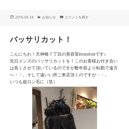
投
カ
マイクロバブル導入いたしました♪ に
2016-03-24
お知らせ
コメントを残す
稿
テ
日:
ゴ
リ
バッサリカット！
ー
こんにちわ！天神橋７丁目の美容室muutosです♪
先日メンズのバッサリカットを！このお客様お付き合い
は長くさせて頂いているのですが数年前より転勤で遠方
へ・・。そして遠いい所ご来店頂くのですが・・。
いつも超ロン毛に（笑）