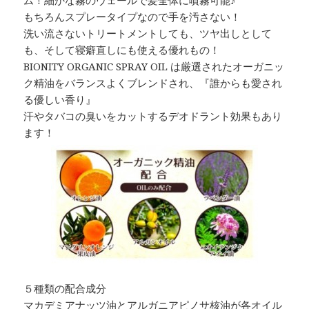
ム！細かな霧のヴェールで髪全体に噴霧可能♪
もちろんスプレータイプなので手を汚さない！
洗い流さないトリートメントしても、ツヤ出しとして
も、そして寝癖直しにも使える優れもの！
BIONITY ORGANIC SPRAY OIL は厳選されたオーガニッ
ク精油をバランスよくブレンドされ、『誰からも愛され
る優しい香り』
汗やタバコの臭いをカットするデオドラント効果もあり
ます！
５種類の配合成分
マカデミアナッツ油とアルガニアピノサ核油が各オイル