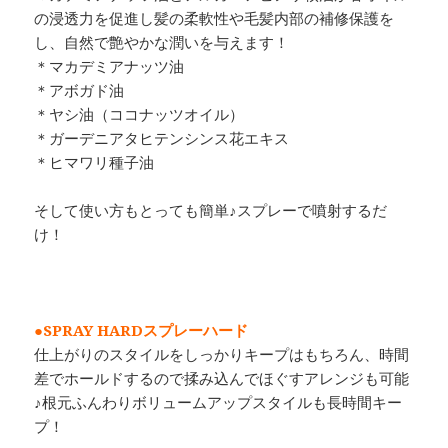
の浸透力を促進し髪の柔軟性や毛髪内部の補修保護を
し、自然で艶やかな潤いを与えます！
＊マカデミアナッツ油
＊アボガド油
＊ヤシ油（ココナッツオイル）
＊ガーデニアタヒテンシンス花エキス
＊ヒマワリ種子油
そして使い方もとっても簡単♪スプレーで噴射するだ
け！
●SPRAY HARDスプレーハード
仕上がりのスタイルをしっかりキープはもちろん、時間
差でホールドするので揉み込んでほぐすアレンジも可能
♪根元ふんわりボリュームアップスタイルも長時間キー
プ！