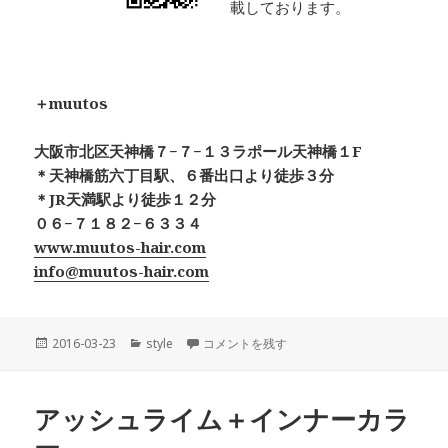
載しております。
＋muutos
大阪市北区天神橋７−７−１３ラポール天神橋１F
＊天神橋筋六丁目駅、６番出口より徒歩３分
＊JR天満駅より徒歩１２分
０６−７１８２−６３３４
www.muutos-hair.com
info@muutos-hair.com
投
カ
バッサリカット！ に
2016-03-23
style
コメントを残す
稿
テ
日:
ゴ
リ
アッシュライム＋インナーカラ
ー