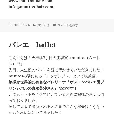
www.muutos-hair.com
info@muutos-hair.com
投
カ
3rd anniversary に
2018-11-24
お知らせ
コメントを残す
稿
テ
日:
ゴ
リ
バレエ ballet
ー
こんにちは！天神橋7丁目の美容室+muutos（ムート
ス）です♪
先日、人生初のバレエを観に行かせていただきました！
muutosの隣にある『アッサンブレ』という喫茶店。
娘様が世界的に有名なバレリーナ『ボストンバレエ団プ
リンシパルの倉永美沙さん』なのです！
いつもカットをさせて頂いているときに娘様のお話は伺
っておりました。
そして大阪で出演されるとの事でこんな機会はもうない
かもと思い観にいてきました！