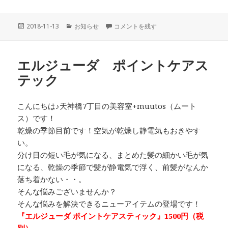
投
カ
バレエ ballet に
2018-11-13
お知らせ
コメントを残す
稿
テ
日:
ゴ
リ
エルジューダ ポイントケアス
ー
テック
こんにちは♪天神橋7丁目の美容室+muutos（ムート
ス）です！
乾燥の季節目前です！空気が乾燥し静電気もおきやす
い。
分け目の短い毛が気になる、まとめた髪の細かい毛が気
になる、乾燥の季節で髪が静電気で浮く、前髪がなんか
落ち着かない・・。
そんな悩みございませんか？
そんな悩みを解決できるニューアイテムの登場です！
『エルジューダ ポイントケアスティック』1500円（税
別）