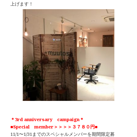
上げます！
＊3rd anniversary campaign＊
■Special member＞＞＞＞３７８０円■
11/1〜1/31までのスペシャルメンバーを期間限定募