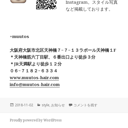
Instagram。スタイル写真
など掲載しております。
+muutos
大阪府大阪市北区天神橋７−７−１３ラポール天神橋１F
＊天神橋筋六丁目駅、６番出口より徒歩３分
＊JR天満駅より徒歩１２分
０６−７１８２−６３３４
www.muutos-hair.com
info@muutos-hair.com
投
カ
ゆるふわボブ に
2018-11-02
style
,
お知らせ
コメントを残す
稿
テ
日:
ゴ
リ
Proudly powered by WordPress
ー