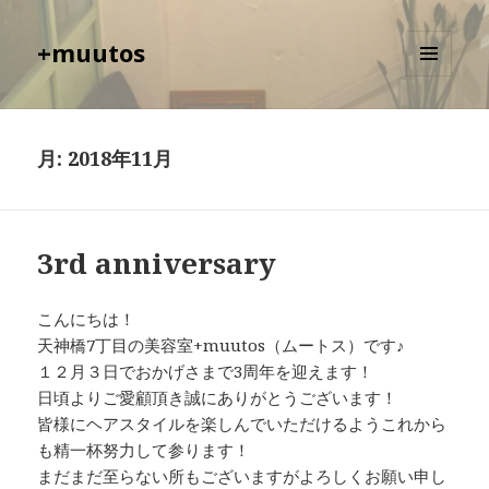
+muutos
メニュ
ーとウ
ィジェ
ット
月:
2018年11月
3rd anniversary
こんにちは！
天神橋7丁目の美容室+muutos（ムートス）です♪
１２月３日でおかげさまで3周年を迎えます！
日頃よりご愛顧頂き誠にありがとうございます！
皆様にヘアスタイルを楽しんでいただけるようこれから
も精一杯努力して参ります！
まだまだ至らない所もございますがよろしくお願い申し