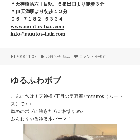
＊天神橋筋六丁目駅、６番出口より徒歩３分
＊JR天満駅より徒歩１２分
０６−７１８２−６３３４
www.muutos-hair.com
info@muutos-hair.com
投
カ
エルジューダ ポイントケアステッ
2018-11-07
お知らせ
,
商品
コメントを残す
稿
テ
日:
ゴ
リ
ゆるふわボブ
ー
こんにちは！天神橋7丁目の美容室+muutos（ムート
ス）です♪
重めのボブに飽きた方におすすめ♪
ふんわりゆるゆる水パーマ！