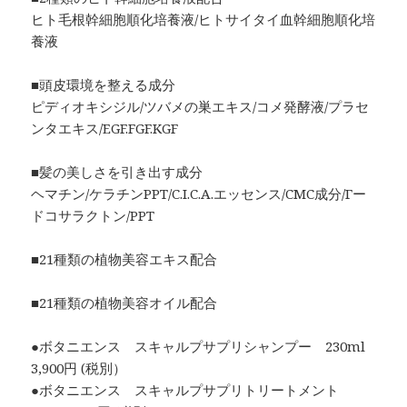
ヒト毛根幹細胞順化培養液/ヒトサイタイ血幹細胞順化培
養液
■頭皮環境を整える成分
ピディオキシジル/ツバメの巣エキス/コメ発酵液/プラセ
ンタエキス/EGF.FGF.KGF
■髪の美しさを引き出す成分
ヘマチン/ケラチンPPT/C.I.C.A.エッセンス/CMC成分/Γー
ドコサラクトン/PPT
■21種類の植物美容エキス配合
■21種類の植物美容オイル配合
●ボタニエンス スキャルプサプリシャンプー 230ml
3,900円 (税別）
●ボタニエンス スキャルプサプリトリートメント