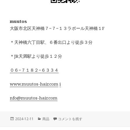
muutos
大阪市北区天神橋７−７−１３ラポール天神橋１F
＊天神橋六丁目駅、６番出口より徒歩３分
＊JR天満駅より徒歩１２分
０６−７１８２−６３３４
www.muutos-hair.com
i
nfo@muutos-hair.com
投
カ
BOTANIENCE に
2024-12-11
商品
コメントを残す
稿
テ
日:
ゴ