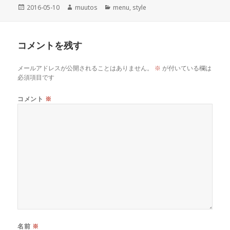
投
作
カ
2016-05-10
muutos
menu
,
style
稿
成
テ
日:
者
ゴ
リ
コメントを残す
ー
メールアドレスが公開されることはありません。
※
が付いている欄は
必須項目です
コメント
※
名前
※