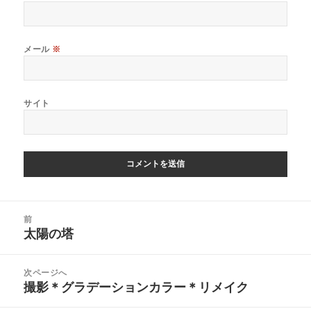
メール
※
サイト
投
前
稿
太陽の塔
前
ナ
の
ビ
投
次ページへ
ゲ
稿:
撮影＊グラデーションカラー＊リメイク
次
ー
の
シ