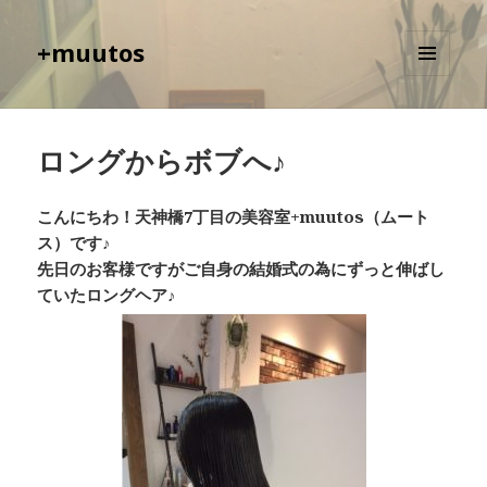
+muutos
メニュ
ーとウ
ィジェ
ット
ロングからボブへ♪
こんにちわ！天神橋7丁目の美容室+muutos（ムート
ス）です♪
先日のお客様ですがご自身の結婚式の為にずっと伸ばし
ていたロングヘア♪