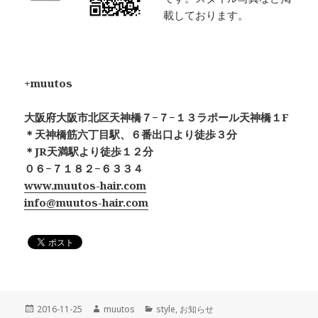
載しております。
+muutos
大阪府大阪市北区天神橋７−７−１３ラポール天神橋１F
＊天神橋筋六丁目駅、６番出口より徒歩３分
＊JR天満駅より徒歩１２分
０６−７１８２−６３３４
www.muutos-hair.com
info@muutos-hair.com
投
作
カ
2016-11-25
muutos
style
,
お知らせ