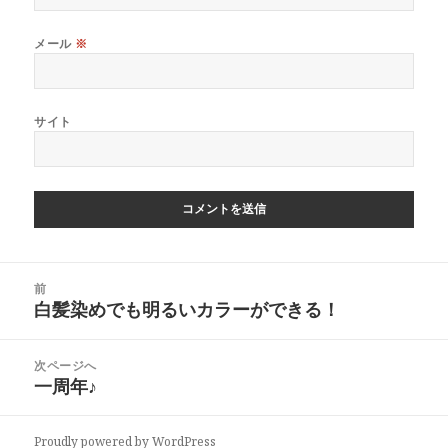
メール
※
サイト
投
前
稿
白髪染めでも明るいカラーができる！
前
ナ
の
ビ
投
次ページへ
ゲ
稿:
一周年♪
次
ー
の
シ
投
ョ
Proudly powered by WordPress