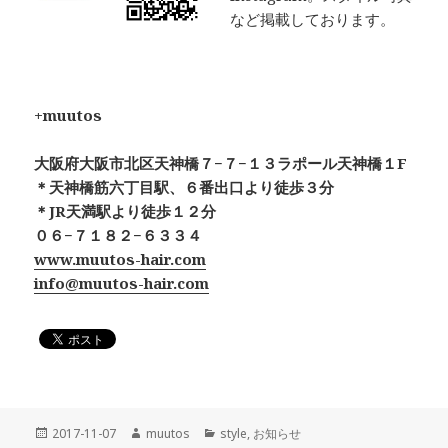
など掲載しております。
+muutos
大阪府大阪市北区天神橋７−７−１３ラポール天神橋１F
＊天神橋筋六丁目駅、６番出口より徒歩３分
＊JR天満駅より徒歩１２分
０６−７１８２−６３３４
www.muutos-hair.com
info@muutos-hair.com
投
作
カ
2017-11-07
muutos
style
,
お知らせ