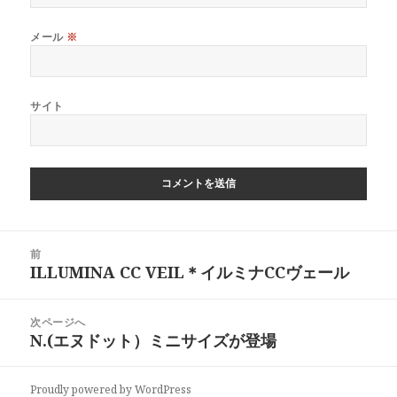
メール
※
サイト
投
前
稿
ILLUMINA CC VEIL＊イルミナCCヴェール
前
ナ
の
ビ
投
次ページへ
ゲ
稿:
N.(エヌドット）ミニサイズが登場
次
ー
の
シ
投
ョ
Proudly powered by WordPress