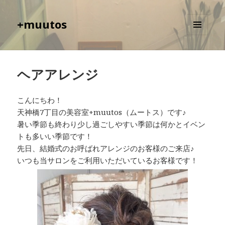
+muutos
メニュ
ーとウ
ィジェ
ット
ヘアアレンジ
こんにちわ！
天神橋7丁目の美容室+muutos（ムートス）です♪
暑い季節も終わり少し過ごしやすい季節は何かとイベン
トも多いい季節です！
先日、結婚式のお呼ばれアレンジのお客様のご来店♪
いつも当サロンをご利用いただいているお客様です！